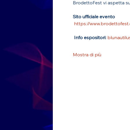
BrodettoFest vi aspetta su
Sito ufficiale evento
https://www.brodettofest
 Info espositori:
blunautilu
Mostra di più