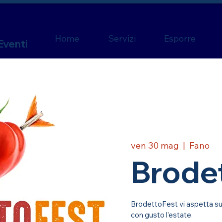
Home
Servizi
Esporre
Eventi
ven 30 mag
  |  
Fano
Brode
BrodettoFest vi aspetta sul
con gusto l’estate.