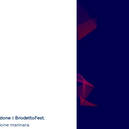
zione
 il 
BrodettoFest.
zione marinara. 