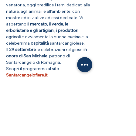
venatoria, oggi predilige i temi dedicati alla 
natura, agli animali e all'ambiente, con 
mostre ed iniziative ad essi dedicate. Vi 
aspettano il 
mercato, il verde, le 
erboristerie e gli artigiani, i produttori 
agricoli
 e ovviamente la buona 
cucina
 e la 
celeberrima 
ospitalità
 santarcangiolese. 
Il
 29 settembre
 le celebrazioni religiose 
in 
onore di San Michele,
 patrono di 
Santarcangelo di Romagna.
Scopri il programma al sito 
Santarcangelofiere.it
Mostra di più
Condividi questo evento