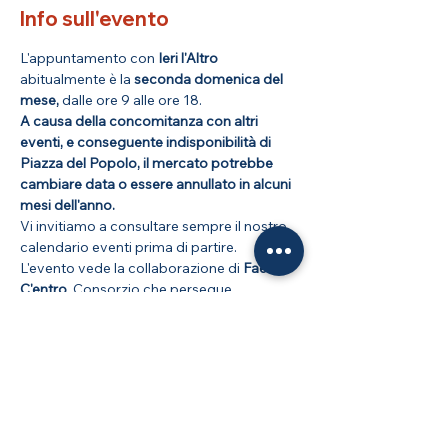
Info sull'evento
L'appuntamento con
 Ieri l'Altro 
abitualmente è la 
seconda domenica del 
mese,
 dalle ore 9 alle ore 18.
A causa della concomitanza con altri 
eventi, e conseguente indisponibilità di 
Piazza del Popolo, il mercato potrebbe 
cambiare data o essere annullato in alcuni 
mesi dell'anno.
Vi invitiamo a consultare sempre il nostro 
calendario eventi prima di partire.
L'evento vede la collaborazione di 
Faenza 
C'entro
, Consorzio che persegue 
l'obiettivo di promuovere lo sviluppo 
economico, sociale, culturale e turistico di 
Faenza e del suo centro storico.