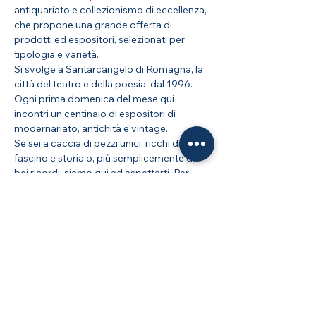
antiquariato e collezionismo di eccellenza, 
che propone una grande offerta di 
prodotti ed espositori, selezionati per 
tipologia e varietà.
Si svolge a Santarcangelo di Romagna, la 
città del teatro e della poesia, dal 1996.
Ogni prima domenica del mese qui 
incontri un centinaio di espositori di 
modernariato, antichità e vintage.
Se sei a caccia di pezzi unici, ricchi di 
fascino e storia o, più semplicemente di 
bei ricordi, siamo qui ad aspettarti. Per 
ulteriori informazioni visita il website 
ufficiale 
La Casa del Tempo Antiquariato
Condividi questo evento