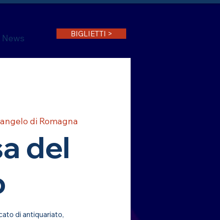
BIGLIETTI >
News
angelo di Romagna
a del
o
ato di antiquariato,