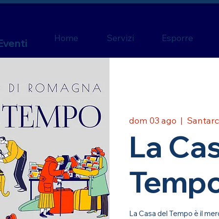
Home
Servizi
Esporre
Eventi
dom 03 ago
  |  
Santarc
La Cas
Temp
La Casa del Tempo è il merc