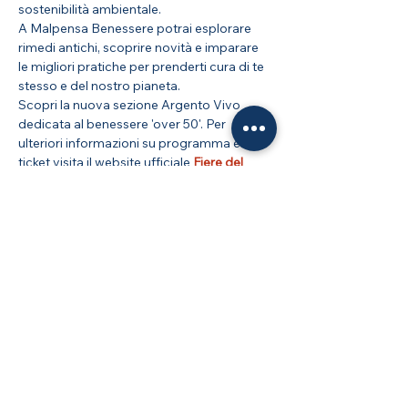
sostenibilità ambientale.
A Malpensa Benessere potrai esplorare 
rimedi antichi, scoprire novità e imparare 
le migliori pratiche per prenderti cura di te 
stesso e del nostro pianeta.
Scopri la nuova sezione Argento Vivo 
dedicata al benessere 'over 50'. Per 
ulteriori informazioni su programma e 
ticket visita il website ufficiale 
Fiere del 
Benessere 
Condividi questo evento
Blu Nautilus Srl | Via Don Giovanni Minzoni, 64