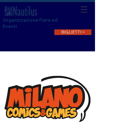
Organizzazione Fiere ed
Eventi
BIGLIETTI >