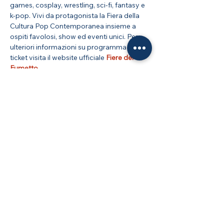
games, cosplay, wrestling, sci-fi, fantasy e 
k-pop. Vivi da protagonista la Fiera della 
Cultura Pop Contemporanea insieme a 
ospiti favolosi, show ed eventi unici. Per 
ulteriori informazioni su programma e 
ticket visita il website ufficiale 
Fiere del 
Fumetto
Condividi questo evento
Blu Nautilus Srl | Via Don Giovanni Minzoni, 64
| 47822 Santarcangelo di Romagna RN
CF - P. IVA: IT02485150409
n. iscr. Reg. Imprese RN:
02485150409
Cookie Policy
Privacy Policy