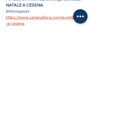
NATALE A CESENA
.
Informazioni 
https://www.cesenafiera.com/eventi/natale
-a-cesena
Condividi questo evento
Blu Nautilus Srl | Via Don Giovanni Minzoni, 64
| 47822 Santarcangelo di Romagna RN
CF - P. IVA: IT02485150409
n. iscr. Reg. Imprese RN:
02485150409
Cookie Policy
Privacy Policy
Le tue preferenze
relative alla privacy