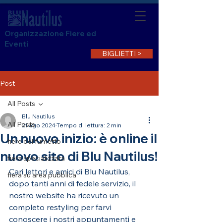
Organizzazione Fiere ed
Eventi
BIGLIETTI >
Post
All Posts
Blu Nautilus
All Posts
21 ago 2024
Tempo di lettura: 2 min
Un nuovo inizio: è online il
fiere del fumetto
nuovo sito di Blu Nautilus!
fiera specializzata
Cari lettori e amici di Blu Nautilus,
fiera su area pubblica
dopo tanti anni di fedele servizio, il 
nostro website ha ricevuto un 
completo restyling per farvi 
conoscere i nostri appuntamenti e 